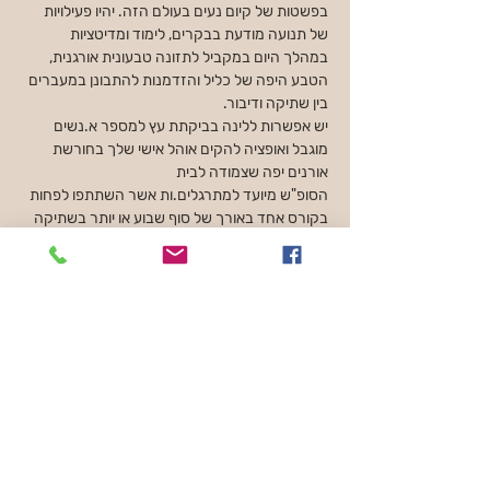
בפשטות של קיום נעים בעולם הזה. יהיו פעילויות 
של תנועה מודעת בבקרים, לימוד ומדיטציות 
במהלך היום במקביל לתזונה טבעונית אורגנית, 
הטבע היפה של כליל והזדמנות להתבונן במעברים 
בין שתיקה ודיבור.
יש אפשרות ללינה בביקתת עץ למספר א.נשים 
מוגבל ואופציה להקים אוהל אישי שלך בחורשת 
אורנים יפה שצמודה לבית
הסופ"ש מיועד למתרגלים.ות אשר השתתפו לפחות 
בקורס אחד באורך של סוף שבוע או יותר בשתיקה 
מלאה. במידה ואין לך ניסיון שכזה אך ברצונך 
להשתתף בקורס, ניתן ליצור עמנו קשר לבירור 
האם וכיצד ההשתתפות יכולה להתאפשר.
זמן הגעה הוא ביום חמישי ה 28.3 בין השעות 
16:00 ל17:00.
יציאה מהריטריט ביום שבת 30.3 בשעה 17:30.
אנו מבקשים.ות הבנה ומתוך כבוד לתרגול לא תהיה 
אפשרות להגעה יותר מאוחרת או יציאה יותר 
מוקדמת
.
להרשמה