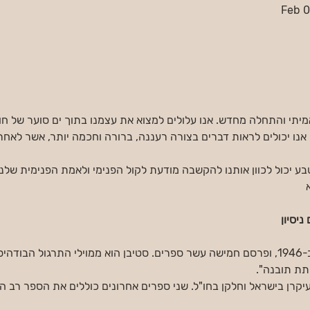
Feb 0
מיתי והתחלה מחדש. אנו עלולים למצוא את עצמנו בתוך ים סוער של חוסר
אנו יכולים לראות דברים בצורה רעננה, ברורה וחכמה יותר, אשר לאחר 
טבע יכול לכוון אותנו להקשבה מודעת לקול הפנימי ולאמת הפנימית של
ניסיון
ד"ר סטיבן פולדר נולד בלונדון ב-1946, ופרסם חמישה עשר ספרים. סטיבן הוא ממוילי התרגו
תת תובנה".
ד מזה כ-30  שנים, עיקרן בישראל וחלקן בחו"ל. שני ספרים אחרונים כוללים את הספר ר