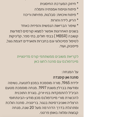
* חיזוק המערכת החיסונית
* פיתוח וטיפוח אמפתיה וחמלה
* פיתוח איכויות: סבלנות, פתיחות וריכוז
* הריון, לידה והורות
* שיפור הבריאות הנפשית והפיזית כאחד
בשנים האחרונות אפשר למצוא קורסים למודעות
קשובה (MBSR ) בבתי חולים, בתי ספר, קליניקות
לטיפול פסיכולוגי וגם בחברות ותאגידים דוגמת גוגל,
פייסבוק, ועוד.
לקריאת משובים ממשתתפי קורס מדיטציית
מיינדפולנס עם סוזנה לחצו כאן
על המנחה:
סוזנה ואן קימנדה
ילידת 1965, מורה מוסמכת במכון לתנועה, נשימה
ומודעות בברלין משנת 1997. מנחה מוסמכת מטעם
הבינ״ל להתמקדות בניו יורק. בוגרת התוכנית
להכשרת מורי מיינדפולנס מכון מודע-הבינתחומי
הרצליה ואוניברסיטת בנגור, בריטניה. סוזנה הולכת
ומתרגלת בדרך הדהרמה מעל 20 שנה, מנחה
קבוצות ומלווה באופן פרטני.