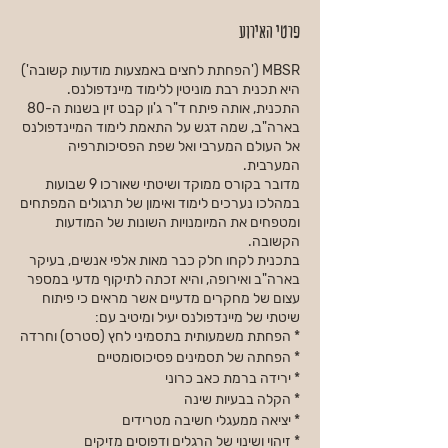
פרטי האירוע
MBSR ('הפחתת לחצים באמצעות מודעות קשובה')
היא תכנית רבת מוניטין ללימוד מיינדפולנס.
התכנית, אותה פיתח ד"ר ג'ון קבט זין בשנות ה-80
בארה"ב, שמה דגש על התאמת לימוד המיינדפולנס
אל העולם המערבי ואל שפת הפסיכותרפיה
המערבית.
מדובר בקורס ממוקד ושיטתי שאורכו 9 שבועות
במהלכו נערכים לימוד ואימון של תרגולים המפתחים
ומטפחים את המיומנויות השונות של המודעות
הקשובה.
בתכנית לקחו חלק כבר מאות אלפי אנשים, בעיקר
בארה"ב ואירופה, והיא זכתה לתיקוף מדעי במספר
עצום של מחקרים מדעיים אשר מראים כי פיתוח
שיטתי של מיינדפולנס יעיל ומיטיב עם:
* הפחתת משמעותית בתסמיני לחץ (סטרס) וחרדה
* הפחתה של תסמינים פסיכוסומטיים
* ירידה ברמת כאב כרוני
* הקלה בבעיות שינה
* יציאה ממעגלי חשיבה מטרידים
* זיהוי ושינוי של הרגלים ודפוסים מזיקים