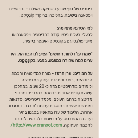
ריטריט של סוף שבוע בשתיקה נאצלת – מדיטציית 
ויפסאנה בישיבה, בהליכה ובריקוד קוֹנְטָקְט.
למי הסדנא מתאימה:
לבעלי ובעלות ניסיון קודם במדיטציה, ויפסאנה או 
מיינדפולנס וגם בקונטקט-אימפרוביזציה.
"
שמרו על דלתות החושים" הציע לנו הבודהא,  היו 
ערים למה שקורה במפגש, במגע, בקוֹנְטָקְט.
על המורים:  ערן הרפז
 - מורה למדיטציה וחכמת 
הבודהיזם, כותב ומתרגם. עוסק במדיטציה 
ולימודים בודהיסטיים מזה כ-20 שנים, במהלכן 
עשה תקופות ארוכות בדממה במנזרים ומרכזי 
מדיטציה ברחבי העולם. מלמד ריטריטים, סדנאות 
ומפגשים אישיים במסגרת עמותת 'תובנה'  ומסגרות 
אחרות. הלימוד של ערן מתאפיין בסגנון בהיר 
ועדכני, המתבסס על פרשנות רלבנטית לזמננו 
לחכמה העתיקה.
http://www.eranoot.com/