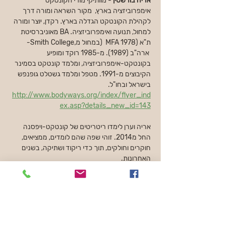
אריה בורשטין
 - מוותיקי מורי הקונטקט 
אימפרוביזציה בארץ,  מקור השראה ומורה דרך 
לקהילת הקונטקט הגדלה בארץ. רקדן, יוצר ומורה 
למחול, תנועה ואימפרוביזציה. BA מאוניברסיטת 
ת"א (1978 MFA  (במחול מ,Smith College- 
 ארה"ב (1989). מ-1985 רוקד ומופיע 
בקונטקט-אימפרוביזציה, ומלמד קונטקט בסמינר 
הקיבוצים מ-1991. מטפל ומלמד גשטלט גופנפש 
בישראל ובחו"ל. 
http://www.bodyways.org/index/flyer_ind
ex.asp?details_new_id=143
אריה וערן לימדו ריטריטים של קונטקט-ויפסנה 
החל מ2014. זוהי שפה שהם לומדים, ממציאים, 
חוקרים וחולקים, תוך כדי ריקוד ושתיקה, בשנים 
האחרונות.
עלות הריטריט:
למעט דמי הרשמה על סך 100 ש"ח
האירוע, אירגון והנחיה בריטריט תוצע על בסיס של 
דאנא *  * דאנא\רוחב-לב – נתינה חופשית כביטוי 
של הכרת תודה והערכה למען מימון העלויות 