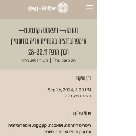
דהרמה-- ויפאסנה קונטקט--
אימפרוביזציה בהנחיית אריה בורשטיין
וערן הרפז 28-30.11
Thu, Sep 26
  |  
משיב נפש, כליל
זמן ומיקום
Sep 26, 2024, 3:00 PM
משיב נפש, כליל
פרטי האירוע
ריטריט דהרמה. ויפאסנה. קוֹנְטָקְט. אימפרוביזציה
עם ערן הרפז ואריה בורשטין