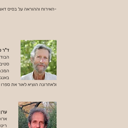
-האירוח וההוראה על בסיס דאנא
ד"ר ס
הבודה
המכר:
באנגלית: wer
ולאחרונה הוציא לאור את ספרו 
ערן 
ארוכ
ריטר