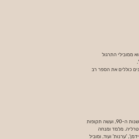
טיבן הוא ממובילי התרגול 
.
ם אחרונים כוללים את הספר רב 
 עוסק במדיטציה ולימודים בודהיסטיים ברחבי העולם מאז ראשית שנות ה-90, ועשה תקופות 
טרליה. מלמד ומנחה 
', 'ערנות' ועוד, ומוביל 