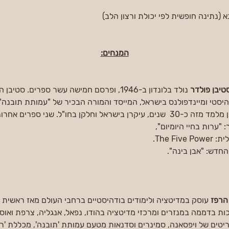
 (נתינה חופשית לפי יכולת ורצון הלב)
המנחים:
טיבן פולדר
 נולד בלונדון ב-1946, ופרסם חמישה עשר ספרים. ס
יסטי ומיינדפולנס בישראל, המייסד והמורה הבכיר של "עמותת תובנה"
סטיבן מלמד מזה כ-30  שנים, עיקרן בישראל וחלקן בחו"ל. שני ספרי
 "ערות בחיי היומיום", 
The Five Po.
החדש: "אבן בינה".
הרפז
ות בדממה במנזרים ומרכזי מדיטציה בהודו, נפאל, אנגליה, צרפת ואוס
יטים של ויפסאנה, סמינרים וסדנאות מטעם עמותת 'תובנה', מכללת 'רידמן